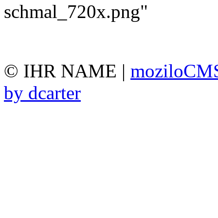
© IHR NAME |
moziloCMS
by dcarter