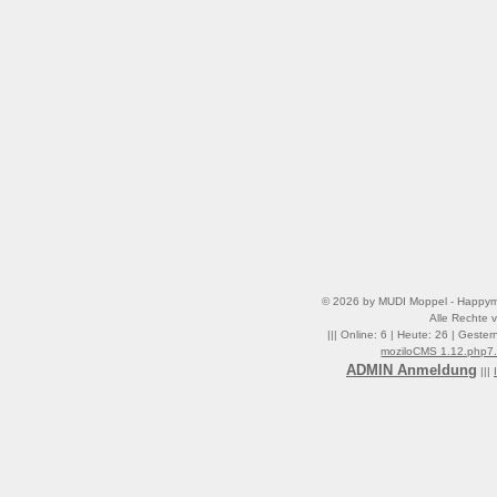
©
2026 by MUDI Moppel - Happym
Alle Rechte v
||| Online: 6 | Heute: 26 | Geste
moziloCMS 1.12.php7
ADMIN Anmeldung
|||